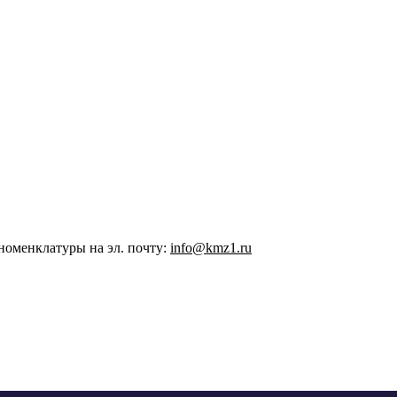
номенклатуры на эл. почту:
info@kmz1.ru