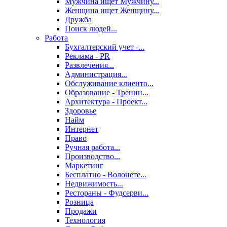
Мужчина ищет Мужчину...
Женщина ищет Женщину...
Дружба
Поиск людей...
Работа
Бухгалтерский учет -...
Реклама - PR
Развлечения...
Администрация...
Обслуживание клиенто...
Образование - Тренин...
Архитектура - Проект...
Здоровье
Найм
Интернет
Право
Ручная работа...
Производство...
Маркетинг
Бесплатно - Волонете...
Недвижимость...
Рестораны - Фудсерви...
Розница
Продажи
Технология