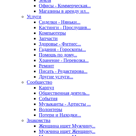
Земля
Офисы - Коммерческая...
Магазины в аренду ил...
Услуги
Сиделки - Няньки...
Кастинги - Прослушив...
Компьютеры
Запчасти
Здоровье - Фитнес...
Гадания - Гороскопы...
Помощь по дому...
Хранение - Перевозка...
Ремонт
Писать - Редактирова...
Другие услуги...
Сообщество
Карпул
Общественная деятель...
События
Музыканты - Артисты ...
Волонтеры
Потери и Находки...
Знакомства
Женщина ищет Мужчину...
Мужчина ищет Женщину...