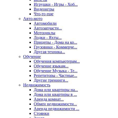
Игрушки - Игры - Хоб...
Видеоигры
Что-то еще
Авто-мото
Автомобили
Автозапчасти...
Мотоциклы
Лодки - Яхты...
Прицепы - Дома на ко...
Грузовики - Коммерче...
Другая техника...
Обучение
Обучения компьютерам...
Обучение языкам...
Обучение Музыка - Те...
Репетиторы - Частные...
Другие тренинги...
Недвижимость
Дома или квартиры на...
Дома или квартиры в ...
Аренда комнат...
Обмен недвижимости...
Аренда недвижимости ...
Стоянки