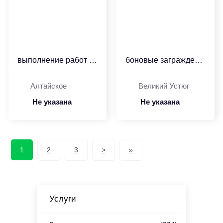
выполнение работ по рем...
боновые заграждения пос...
Алтайское
Великий Устюг
Не указана
Не указана
1
2
3
>
»
Услуги